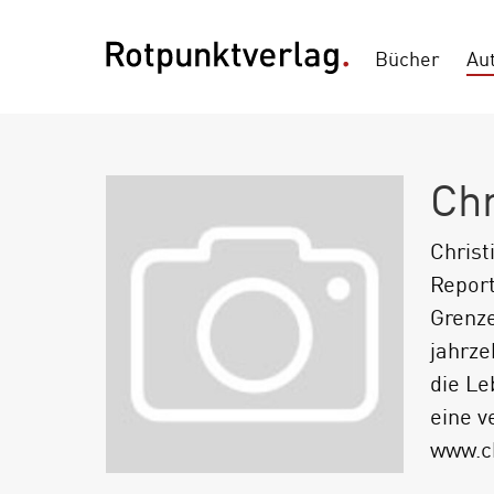
Bücher
Au
Chr
Christ
Report
Grenze
jahrze
die Le
eine v
www.ch