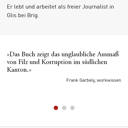
Er lebt und arbeitet als freier Journalist in
Vorherrschaft der katholischen
Glis bei Brig.
Mehrheitspartei CVP auf Politik,
Gesellschaft, Medien und Justiz hat,
insbesondere wie die Einschränkung der
kritischen Öffentlichkeit funktioniert. In
diesem Sinne ist das Buch ein Plädoyer für
»Das Buch zeigt das unglaubliche Ausmaß
eine offene Gesellschaft und steht in der
von Filz und Korruption im südlichen
Tradition der politischen Aufklärung.
Kanton.«
Frank Garbely, workwissen