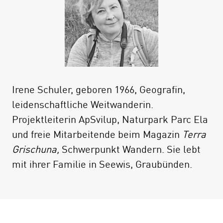
wir die Walser in diesem Gebiet kennen: ihre
Geschichte, ihre Sprache, ihre Literatur, ihre
Architektur, ihre Arbeitsweise. Wir erfahren,
wie sie aus Wildnisgebieten
Kulturlandschaften gestaltet haben und
welchen Herausforderungen sie sich heute
Irene Schuler, geboren 1966, Geografin,
stellen müssen.
leidenschaftliche Weitwanderin.
Die 5., aktualisierte Auflage des Buchs bietet
Projektleiterin ApSvilup, Naturpark Parc Ela
neu 23 Tagesetappen. Alle Service-Infos
und freie Mitarbeitende beim Magazin
Terra
wurden auf den neusten Stand gebracht.
Grischuna,
Schwerpunkt Wandern. Sie lebt
Dazu gibt es neue Hintergrundinfos und
mit ihrer Familie in Seewis, Graubünden.
Fotos.