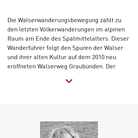
Die Walserwanderungsbewegung zählt zu
den letzten Völkerwanderungen im alpinen
Raum am Ende des Spätmittelalters. Dieser
Wanderführer folgt den Spuren der Walser
und ihrer alten Kultur auf dem 2010 neu
eröffneten Walserweg Graubünden. Der
Weitwanderweg erstreckt sich über rund 300
Kilometer durch walserische Gemeinden
und eine vielfältige alpine Landschaft.
Ausgangspunkt ist San Bernardino in der
süd­bündnerischen Mesolcina (Misox),
Endpunkt ist Brand in Vorarlberg. Auf der
Wanderung quer durch Graubünden lernen