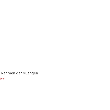
im Rahmen der »Langen
ier
.