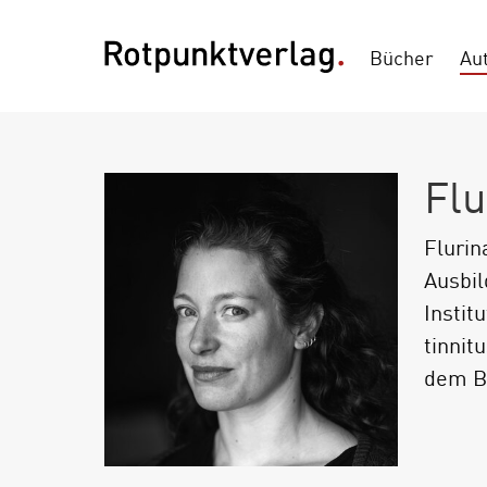
Bücher
Au
Flu
Flurin
Ausbil
Instit
tinnit
dem Bü