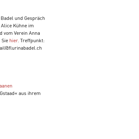
 Badel und Gespräch
 Alice Kühne im
d vom Verein Anna
n Sie
hier
. Treffpunkt:
ail@flurinabadel.ch
Saanen
 Gstaad« aus ihrem