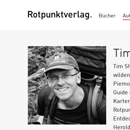
Bücher
Au
Ti
Tim Sh
wilden
Piemon
Guide 
Karten
Rotpun
Entdec
Herold