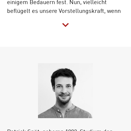
einigem Bedauern fest. Nun, vielleicht
beflügelt es unsere Vorstellungskraft, wenn
wir den Mythen des Kapitalismus einmal
gründlich auf den Zahn fühlen.
Der Kapitalismus bringt Wohlstand und
Freiheit für alle? Der Kapitalismus verbreitet
die Menschenrechte? Kauf einen Kasten Bier
und rette damit die Welt (oder wenigstens
den Regenwald)? Patrick Spät knöpft sich
die Lügen des Kapitalismus vor und
entzaubert sie eine nach der anderen. Seine
Utopie: Der Kapitalismus ist von Menschen
gemacht, und deshalb kann er auch von
Menschen überwunden werden. Doch
zunächst muss man die Maschine verstehen,