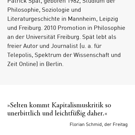
Patrick Spät, geboren 1982, Studium der
um ihren Fehler zu beheben – oder eine
Philosophie, Soziologie und
bessere zu entwerfen. Dieses Büchlein
Literaturgeschichte in Mannheim, Leipzig
liefert den Bauplan.
und Freiburg. 2010 Promotion in Philosophie
an der Universität Freiburg. Spät lebt als
freier Autor und Journalist (u. a. für
Telepolis, Spektrum der Wissenschaft und
Zeit Online) in Berlin.
»Selten kommt Kapitalismuskritik so
unerbittlich und leichtfüßig daher.«
Florian Schmid, der Freitag