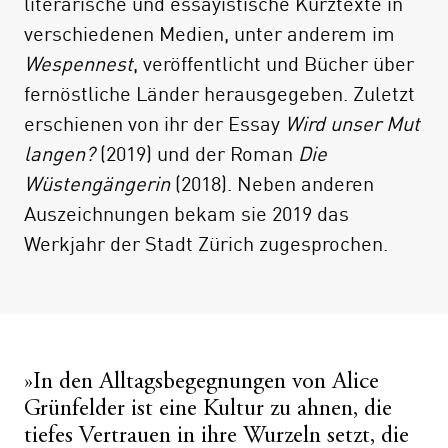
literarische und essayistische Kurztexte in
gesellschaftlicher Zusammenhänge und
verschiedenen Medien, unter anderem im
historischer Exkurse. Es sind kürzere Texte,
Wespennest
, veröffentlicht und Bücher über
jeweils überschrieben mit einem Stichwort;
fernöstliche Länder herausgegeben. Zuletzt
sie sind alphabetisch geordnet, reichen von
erschienen von ihr der Essay
Wird unser Mut
»Abschied« bis »Zeichen«. Ob es um Wolken
langen?
(2019) und der Roman
Die
und Wasser geht, Müllabfuhr und
Wüstengängerin
(2018). Neben anderen
Demonstrationen, Tempel und Götter,
Auszeichnungen bekam sie 2019 das
Brücken, Flüsse und Meere – jede
Werkjahr der Stadt Zürich zugesprochen.
Betrachtung beleuchtet eine Facette dieser
fragilen Insel entlang der Bruchlinien des
Alltags.
Gewählt auf die Liste der »Bücher des
Jahres aus unabhängigen Verlagen« 2022.
»In den Alltagsbegegnungen von Alice
Grünfelder ist eine Kultur zu ahnen, die
tiefes Vertrauen in ihre Wurzeln setzt, die