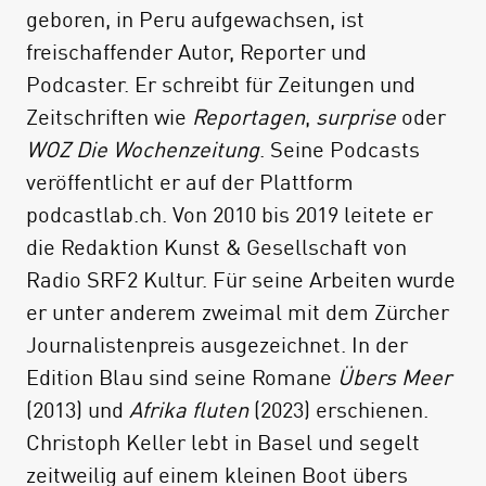
geboren, in Peru aufgewachsen, ist
Jahren, in der Villa?
freischaffender Autor, Reporter und
Geschickt kreuzt Christoph Keller in seinem
Podcaster. Er schreibt für Zeitungen und
Roman die Geschichte von Claude und Astèr
Zeitschriften wie
Reportagen
,
surprise
oder
mit den Bekenntnissen eines tunesischen
WOZ Die Wochenzeitung
. Seine Podcasts
Taxifahrers, der seinem Umfeld entkommen
veröffentlicht er auf der Plattform
will, und dem Schicksal eines Flüchtlings
podcastlab.ch. Von 2010 bis 2019 leitete er
aus Mali, der in einem verwüsteten
die Redaktion Kunst & Gesellschaft von
Segelboot auf Lampedusa strandet. Dabei
Radio SRF2 Kultur. Für seine Arbeiten wurde
entsteht ein vielschichtiges erzählerisches
er unter anderem zweimal mit dem Zürcher
Mosaik des Mittelmeers als Raum von Such-
Journalistenpreis ausgezeichnet. In der
und Fluchtbewegungen, als Schmelztiegel
Edition Blau sind seine Romane
Übers Meer
afrikanisch-europäischer Geschichte und
(2013) und
Afrika fluten
(2023) erschienen.
Geschichten.
Christoph Keller lebt in Basel und segelt
zeitweilig auf einem kleinen Boot übers