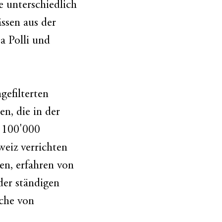
e unterschiedlich
ässen aus der
a Polli und
gefilterten
n, die in der
e 100'000
weiz verrichten
en, erfahren von
der ständigen
äche von