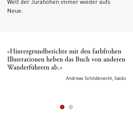
Welt der Jurahöhen immer wieder aufs
Beispiel auf das jurassische Dorf, das vier
Neue.
Jahre lang eine freie Republik war, oder auf
die freiburgische Ferienhaussiedlung, mit
der es eines Tages buchstäblich bergab ging.
Natürlich fehlen auch ausführliche
Informationen zu Wegen, Unterkünften und
»Hintergrundberichte mit den farbfrohen
Restaurants nicht.
Illustrationen heben das Buch von anderen
Wanderführern ab.«
Andreas Schildknecht, Saldo