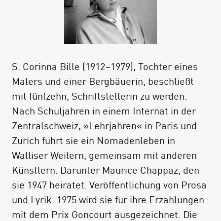
Beschreibungen erscheinen vor unserem
inneren Auge die Rhone in Fiesch, das
herrschaftliche Dorf Ernen, Binn und die
Kristalle im Binntal, die alten Passwege, die
S. Corinna Bille (1912–1979), Tochter eines
atemberaubende Aussicht auf Täler und
Malers und einer Bergbäuerin, beschließt
Seen. Wir erfahren von den Mühen des Auf-
mit fünfzehn, Schriftstellerin zu werden.
und des Abstiegs, aber auch von den
Nach Schuljahren in einem Internat in der
Glücksgefühlen beim Zubereiten der
Zentralschweiz, »Lehrjahren« in Paris und
Mahlzeit im Freien, dem Übernachten bei
Zürich führt sie ein Nomadenleben in
Hirten und Bauern. Und dem Unterwegssein
Walliser Weilern, gemeinsam mit anderen
in der Abgeschiedenheit: »Das Tessin! Wir
Künstlern. Darunter Maurice Chappaz, den
hatten zwei Grenzen überschritten, ohne
sie 1947 heiratet. Veröffentlichung von Prosa
einem einzigen Zöllner zu begegnen.«
und Lyrik. 1975 wird sie für ihre Erzählungen
Der Anhang von Andreas Weissen bietet
mit dem Prix Goncourt ausgezeichnet. Die
detaillierte Angaben zur heutigen Route,