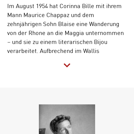
Im August 1954 hat Corinna Bille mit ihrem
Mann Maurice Chappaz und dem
zehnjährigen Sohn Blaise eine Wanderung
von der Rhone an die Maggia unternommen
– und sie zu einem literarischen Bijou
verarbeitet. Aufbrechend im Wallis
überschreiten die Wanderer während ihrer
Reise auf den Spuren der Walliser
Auswanderer und zu den Walser Siedlungen
drei Pässe, durchqueren das
norditalienische Val Formazza und gelangen
nach fünf Tagen schließlich in das im Tessin
liegende und dennoch walliserische Dorf
Bosco Gurin.
Durch Corinna Billes poetische