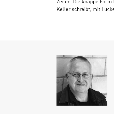
Zeilen. Die knappe Form b
Keller schreibt, mit Lüc
Werden diese Männer, die 
Gehört diese goldene Uhr
Amerika auswandern woll
Mädchen auf dem Bild um 
Autors stets mit größte
Stoffboot über den Bode