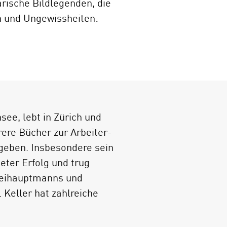
arische Bildlegenden, die
n und Ungewissheiten:
hrer Erschießung geführt?
st Nägeli, der nach
 war das kleine
 von der Familie des
ner Russe 1917 in einem
ee, lebt in Zürich und
rere ­Bücher zur Arbeiter-
geben. Insbesondere sein
eter Erfolg und trug
izeihauptmanns und
 Keller hat zahlreiche