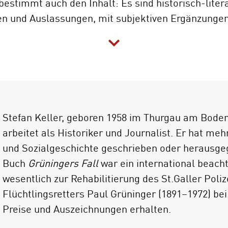
estimmt auch den Inhalt: Es sind historisch-liter
ken und Auslassungen, mit subjektiven Ergänzunge
in Ketten zwischen Soldaten laufen, wirklich zu i
 mit der silbernen Kette vielleicht dem Knecht Ern
te und stattdessen im Appenzellischen starb? Wer
die Wende zum 20. Jahrhundert, das als alte Frau
m Respekt behandelt wurde? Wie und warum floh je
nsee?
Stefan Keller, geboren 1958 im Thurgau am Bodens
arbeitet als Historiker und Journalist. Er hat meh
und Sozialgeschichte geschrieben oder herausge
Buch
Grüningers Fall
war ein international beacht
wesentlich zur Rehabilitierung des St.Galler Pol
Flüchtlingsretters Paul Grüninger (1891–1972) bei.
Preise und Auszeichnungen erhalten.