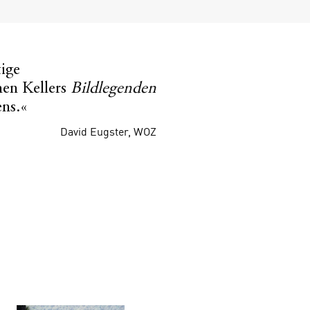
ige
»Stefan Kellers Buch 
hen Kellers
Bildlegenden
Weihnachten vorstell
ens.«
David Eugster, WOZ