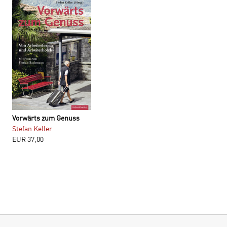
Vorwärts zum Genuss
Maria Theresia Wilhelm –
Stefan Keller
spurlos verschwunden
EUR
37,00
Stefan Keller
EUR
20,00