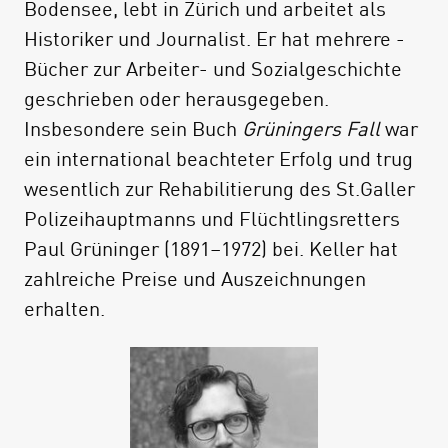
Bodensee, lebt in Zürich und arbeitet als
Entwicklungen, soziale Konflikte,
Historiker und Journalist. Er hat mehrere ­
geopolitische Strategien, Industrialisierung
Bücher zur Arbeiter- und Sozialgeschichte
und Deindustrialisierung, Bürgertum,
geschrieben oder herausgegeben.
Bauernstand und Arbeiterschaft für diesen
Insbesondere sein Buch
Grüningers Fall
war
militärischen Ort? Wie lebten Armee und
ein international beachteter Erfolg und trug
Volk in Frauenfeld zusammen? Und wie geht
wesentlich zur Rehabilitierung des St.Galler
es nun mit der Kaserne weiter? Was
Polizeihauptmanns und Flüchtlingsretters
bedeutet das Ende der militärischen
Paul Grüninger (1891–1972) bei. Keller hat
Präsenz in den Innenstädten? Dieses Buch
zahlreiche Preise und Auszeichnungen
beschreibt eine Epoche schweizerischer
erhalten.
Militär- und Sozialgeschichte an einem
Beispiel.
Mit Beiträgen unter anderem von Hansjörg
Brem, Bettina Hedinger, Hansjörg Höhener,