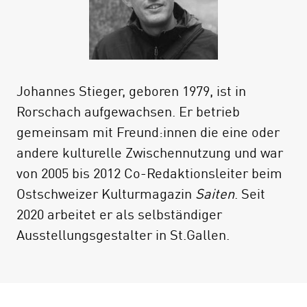
Elisabeth Joris, Jonas Komposch, Sibylle
Marti, Paul Rechsteiner, Usama al
Shahmani, Nina Schläfli, Franziska Schürch,
Andrea Schweizer, Hannes Steiner, Roland
Johannes Stieger, geboren 1979, ist in
Wetli, Andreas Wydler
Rorschach aufgewachsen. Er betrieb
gemeinsam mit Freund:innen die eine oder
andere kulturelle Zwischennutzung und war
von 2005 bis 2012 Co-Redaktionsleiter beim
Ostschweizer Kulturmagazin
Saiten
. Seit
2020 arbeitet er als selbständiger
Ausstellungsgestalter in St.Gallen.