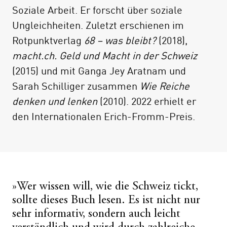
Soziale Arbeit. Er forscht über soziale
sich forschend mit der Frage befassen, »wer
Ungleichheiten. Zuletzt erschienen im
die Schweiz regiert«. Außerdem finden sich
Rotpunktverlag
68 – was bleibt?
(2018),
in diesem Band Fallstudien von Peter
macht.ch. Geld und Macht in der Schweiz
Streckeisen über den Bankenstaat und die
(2015) und mit Ganga Jey Aratnam und
Macht des ökonomischen Denkens, von
Sarah Schilliger zusammen
Wie Reiche
Ganga Jey Aratnam über Rohstoffkonzerne,
denken und lenken
(2010). 2022 erhielt er
von Markus Bossert über den
den Internationalen Erich-Fromm-Preis.
Gewerbeverband und von Gian Trepp über
die Neuorientierung der Nationalbank.
»Wer wissen will, wie die Schweiz tickt,
sollte dieses Buch lesen. Es ist nicht nur
sehr informativ, sondern auch leicht