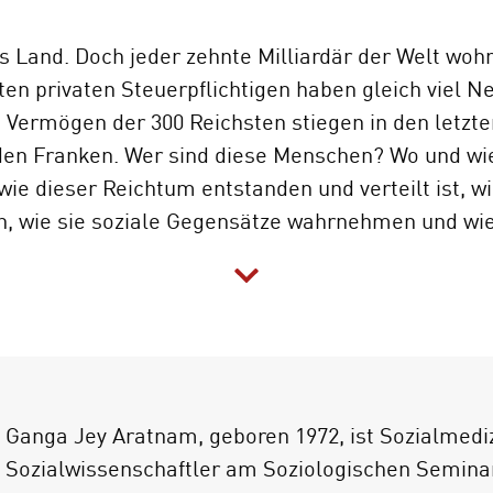
es Land. Doch jeder zehnte Milliardär der Welt wohn
ten privaten Steuerpflichtigen haben gleich viel 
e Vermögen der 300 Reichsten stiegen in den letzt
arden Franken. Wer sind diese Menschen? Wo und wi
wie dieser Reichtum entstanden und verteilt ist, wi
n, wie sie soziale Gegensätze wahrnehmen und wi
ie frühere Untersuchung über den Reichtum in der 
n Kontext. Der Blick richtet sich auf soziale Unglei
l, auf die Selbst- und Fremdwahrnehmung von Rei
obalen Finanzkrise. Als Grundlage dienen statis
rafische Zugänge im Feld der Reichen, Auswertung
Ganga Jey Aratnam, geboren 1972, ist Sozialmedi
he mit Reichen.
Sozialwissenschaftler am Soziologischen Seminar