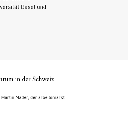
iversität Basel und
htum in der Schweiz
»Ueli Mäder, Professo
exzellentes, gut lesb
Martin Mäder, der arbeitsmarkt