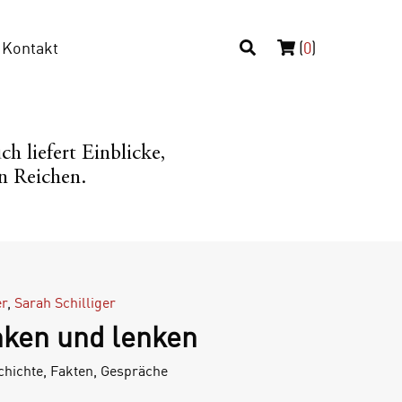
Kontakt
(
0
)
 liefert Einblicke,
n Reichen.
er
,
Sarah Schilliger
nken und lenken
chichte, Fakten, Gespräche