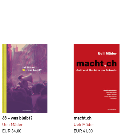
68 – was bleibt?
macht.ch
Ueli Mäder
Ueli Mäder
EUR
34,00
EUR
41,00