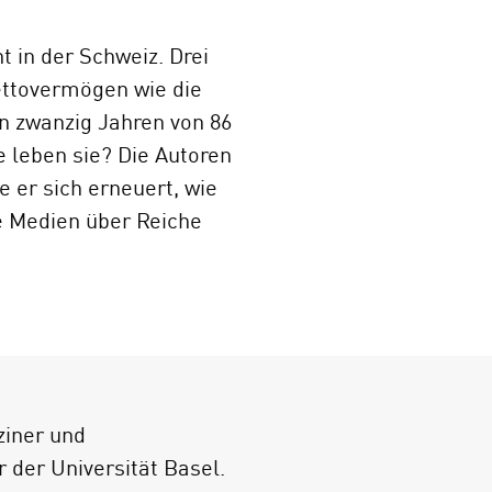
t in der Schweiz. Drei
Nettovermögen wie die
en zwanzig Jahren von 86
e leben sie? Die Autoren
e er sich erneuert, wie
e Medien über Reiche
Schweiz (Mäder/Streuli
chheiten, auf
chen, besonders auch im
tische Auswertungen
en von Medienberichten
ziner und
 der Universität Basel.