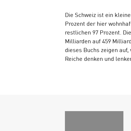
Die Schweiz ist ein klein
Prozent der hier wohnhaf
restlichen 97 Prozent. Di
Milliarden auf 459 Milli
dieses Buchs zeigen auf, 
Reiche denken und lenke
berichten.
Diese Studie knüpft an d
2002) an und erweitert de
Kontinuitäten und Wande
Zusammenhang mit der gl
aktueller Daten, ethnog
sowie zahlreiche Gespräc