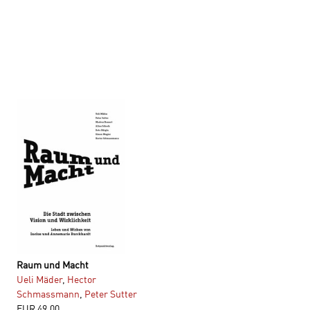
Raum und Macht
Wohlstand durch Gerechtigkeit
Ueli Mäder
,
Hector
Erwin Carigiet
,
Ueli Mäder
,
Schmassmann
,
Peter Sutter
Michael Opielka
,
Frank Schulz-
EUR
49,00
Nieswandt