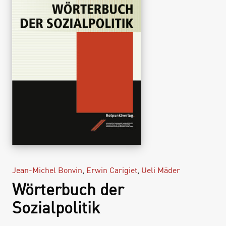
Jean-Michel Bonvin
,
Erwin Carigiet
,
Ueli Mäder
Wörterbuch der
Sozialpolitik