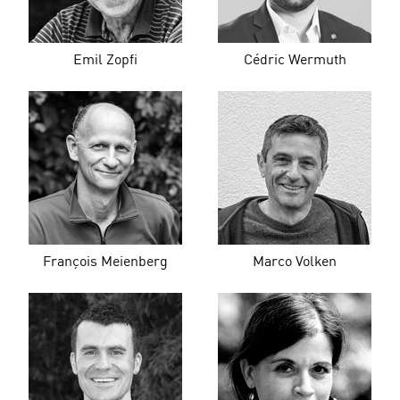
Emil Zopfi
Cédric Wermuth
François Meienberg
Marco Volken