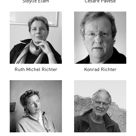
Sibylle Elam
Cesare Pavese
Ruth Michel Richter
Konrad Richter